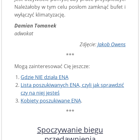
Należałoby w tym celu posłom zamknąć bufet i
wyłączyć klimatyzację.
Damian Tomanek
adwokat
Zdjęcie:
Jakob Owens
***
Mogą zainteresować Cię jeszcze:
Gdzie NIE działa ENA
Lista poszukiwanych ENA, czyli jak sprawdzić
czy na niej jesteś
Kobiety poszukiwane ENA
.
***
Spoczywanie biegu
przedawnienia