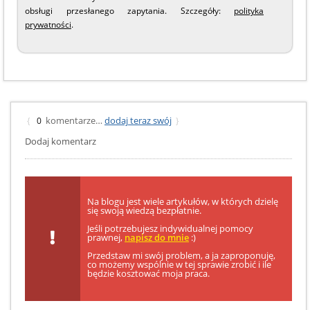
obsługi przesłanego zapytania. Szczegóły:
polityka
prywatności
.
komentarze…
dodaj teraz swój
{
0
}
Dodaj komentarz
Na blogu jest wiele artykułów, w których dzielę
się swoją wiedzą bezpłatnie.
Jeśli potrzebujesz indywidualnej pomocy
prawnej,
napisz do mnie
:)
Przedstaw mi swój problem, a ja zaproponuję,
co możemy wspólnie w tej sprawie zrobić i ile
będzie kosztować moja praca.