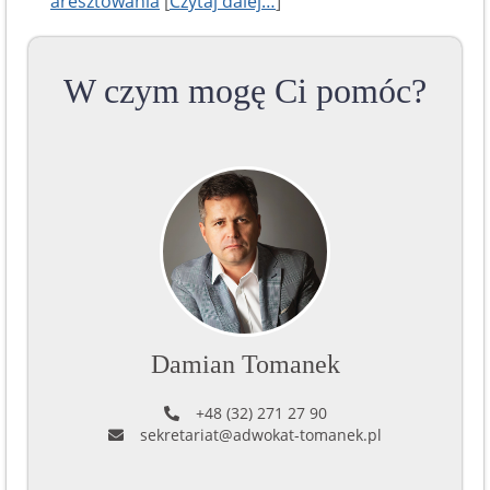
aresztowania
[
Czytaj dalej…
]
W czym mogę Ci pomóc?
Damian Tomanek
+48 (32) 271 27 90
sekretariat@adwokat-tomanek.pl