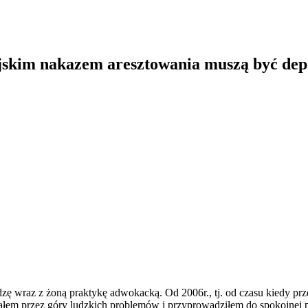
jskim nakazem aresztowania muszą być dep
zę wraz z żoną praktykę adwokacką. Od 2006r., tj. od czasu kiedy pr
em przez góry ludzkich problemów i przyprowadziłem do spokojnej pr