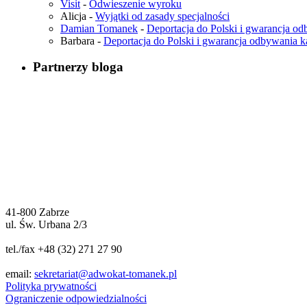
Visit
-
Odwieszenie wyroku
Alicja
-
Wyjątki od zasady specjalności
Damian Tomanek
-
Deportacja do Polski i gwarancja od
Barbara
-
Deportacja do Polski i gwarancja odbywania k
Partnerzy bloga
41-800 Zabrze
ul. Św. Urbana 2/3
tel./fax +48 (32) 271 27 90
email:
sekretariat@adwokat-tomanek.pl
Polityka prywatności
Ograniczenie odpowiedzialności