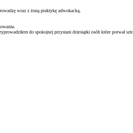
prowadzę wraz z żoną praktykę adwokacką.
towania.
yprowadziłem do spokojnej przystani dziesiątki osób które porwał sz