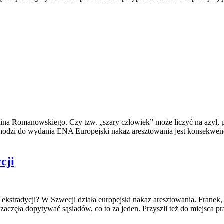
ina Romanowskiego. Czy tzw. „szary człowiek” może liczyć na azyl, p
hodzi do wydania ENA Europejski nakaz aresztowania jest konsekwenc
cji
ekstradycji? W Szwecji działa europejski nakaz aresztowania. Franek,
zaczęła dopytywać sąsiadów, co to za jeden. Przyszli też do miejsca p