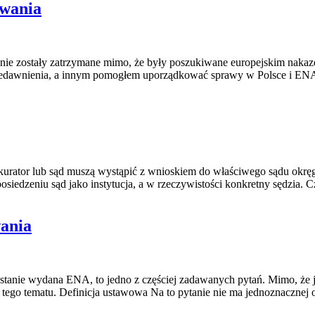
owania
e zostały zatrzymane mimo, że były poszukiwane europejskim nakazem 
rzedawnienia, a innym pomogłem uporządkować sprawy w Polsce i ENA z
kurator lub sąd muszą wystąpić z wnioskiem do właściwego sądu okr
iedzeniu sąd jako instytucja, a w rzeczywistości konkretny sędzia. C
wania
tanie wydana ENA, to jedno z częściej zadawanych pytań. Mimo, że już
ego tematu. Definicja ustawowa Na to pytanie nie ma jednoznacznej 