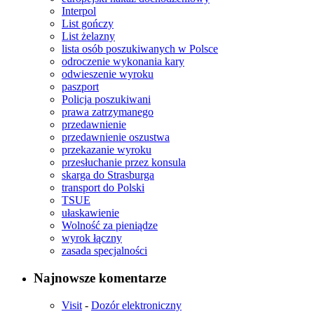
Interpol
List gończy
List żelazny
lista osób poszukiwanych w Polsce
odroczenie wykonania kary
odwieszenie wyroku
paszport
Policja poszukiwani
prawa zatrzymanego
przedawnienie
przedawnienie oszustwa
przekazanie wyroku
przesłuchanie przez konsula
skarga do Strasburga
transport do Polski
TSUE
ułaskawienie
Wolność za pieniądze
wyrok łączny
zasada specjalności
Najnowsze komentarze
Visit
-
Dozór elektroniczny