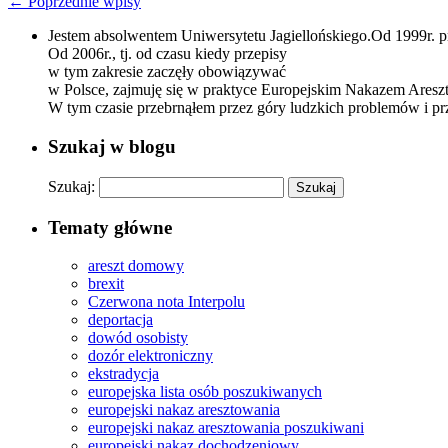
← Poprzednie wpisy
Jestem absolwentem Uniwersytetu Jagiellońskiego.Od 1999r. 
Od 2006r., tj. od czasu kiedy przepisy
w tym zakresie zaczęły obowiązywać
w Polsce, zajmuję się w praktyce Europejskim Nakazem Aresz
W tym czasie przebrnąłem przez góry ludzkich problemów i prz
Szukaj w blogu
Szukaj:
Tematy główne
areszt domowy
brexit
Czerwona nota Interpolu
deportacja
dowód osobisty
dozór elektroniczny
ekstradycja
europejska lista osób poszukiwanych
europejski nakaz aresztowania
europejski nakaz aresztowania poszukiwani
europejski nakaz dochodzeniowy