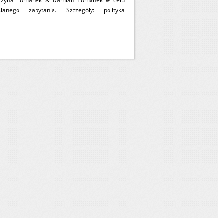
ażyna Tomanek & Damian Tomanek w celu
słanego zapytania. Szczegóły:
polityka