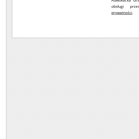
Adwokacka Gr
obsługi prze
prywatności
.