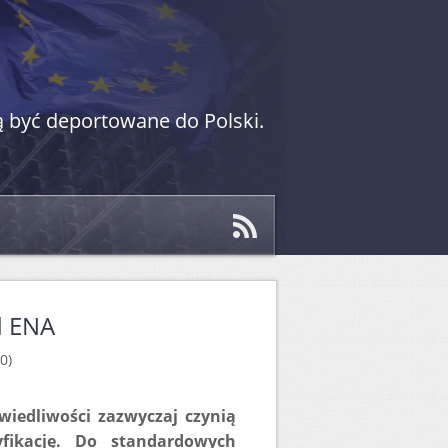
 być deportowane do Polski.
d ENA
0)
iedliwości zazwyczaj czynią
yfikację. Do standardowych