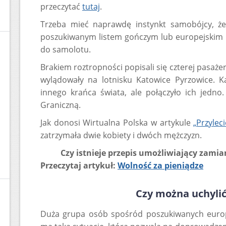
przeczytać
tutaj
.
Trzeba mieć naprawdę instynkt samobójcy, że
poszukiwanym listem gończym lub europejskim
do samolotu.
Brakiem roztropności popisali się czterej pasaż
wylądowały na lotnisku Katowice Pyrzowice. Ka
innego krańca świata, ale połączyło ich jedno.
Graniczną.
Jak donosi Wirtualna Polska w artykule
„Przylec
zatrzymała dwie kobiety i dwóch mężczyzn.
Czy istnieje przepis umożliwiający zamian
Przeczytaj artykuł:
Wolność za pieniądze
Czy można uchyli
Duża grupa osób spośród poszukiwanych euro