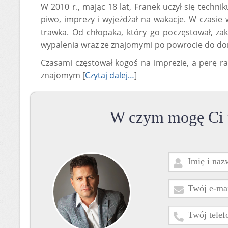
W 2010 r., mając 18 lat, Franek uczył się techni
piwo, imprezy i wyjeżdżał na wakacje. W czasie 
trawka. Od chłopaka, który go poczęstował, za
wypalenia wraz ze znajomymi po powrocie do domu
Czasami częstował kogoś na imprezie, a perę ra
znajomym [
Czytaj dalej…
]
W czym mogę Ci