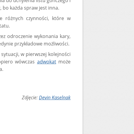
a do uchylenia listu gończego i
, bo każda spraw jest inna.
e różnych czynności, które w
tatu.
zez odroczenie wykonania kary,
edynie przykładowe możliwości.
sytuacji, w pierwszej kolejności
 Dopiero wówczas
adwokat
może
a.
Zdjęcie:
Devin Kaselnak