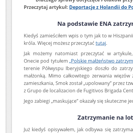
Przeczytaj artykuł:
Deportacje z Holandii do P
Na podstawie ENA zatrz
Kiedyś zamieściłem wpis o tym jak to w Hiszpan
króla. Więcej możesz przeczytać
tutaj
.
Jak możemy natomiast przeczytać w artykule,
Onecie pod tytułem
„Polskie małżeństwo zatrzym
terenie Półwyspu Iberyjskiego doszło do zatrz
małżonką. Mimo całkowitego zerwania więzów 
zamieszkania, Smok został „upolowany” przez tz
z Grupo de localizacion de Fugitivos Brigada Centr
Jego zabiegi „maskujące” okazały się skuteczne jed
Zatrzymanie na lo
Już kiedyś opisywałem, jak odbywa się zatrzyma