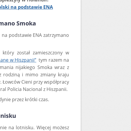
olski na podstawie ENA
ymano Smoka
ii na podstawie ENA zatrzymano
 który został zamieszczony w
ane w Hiszpanii”
tym razem na
ymania nijakiego Smoka wraz z
z rodziną i mimo zmiany kraju
w. Łowców Cieni przy współpracy
al Policia Nacional z Hiszpanii.
ynie przez krótki czas.
tnisku
nie na lotnisku. Więcej możesz