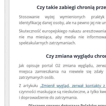
Czy takie zabiegi chronią pr
Stosowanie wyżej wymienionych praktyk
identyfikację danej osoby, ale na pewno jej nie u
Skuteczność europejskiego nakazu aresztowania 
nie ma miesiąca, aby media nie informowa
spektakularnych zatrzymaniach.
Czy zmiana wyglądu chro
Jak opisuje portal O2 zmiana wyglądu, zerwa
miejsca zamieszkania na niewiele się zdały
zatrzymanych osób.
Z artykułu
„Zmienił wygląd, zerwał kontakty z
czynności maskujące są nieskuteczne, a tylko kwe
i doprowadzenie do zatrzymania.
Dlaczego sprawy dotyczące Polaków przysp