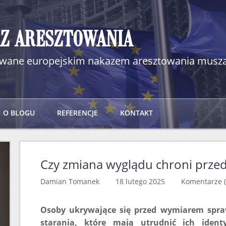
AZ ARESZTOWANIA
kiwane europejskim nakazem aresztowania muszą
O BLOGU
REFERENCJE
KONTAKT
Czy zmiana wyglądu chroni prze
Damian Tomanek 18 lutego 2025
Komentarze (
Osoby ukrywające się przed wymiarem spraw
starania, które mają utrudnić ich ident