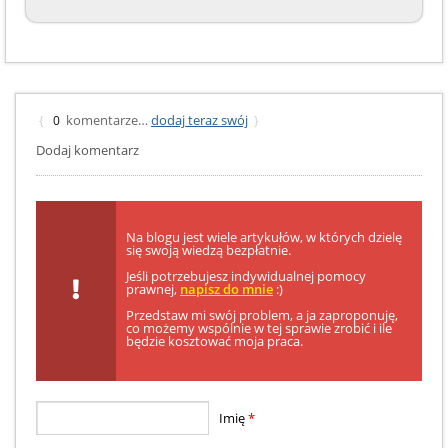
komentarze…
dodaj teraz swój
{
0
}
Dodaj komentarz
Na blogu jest wiele artykułów, w których dzielę
się swoją wiedzą bezpłatnie.
Jeśli potrzebujesz indywidualnej pomocy
prawnej,
napisz do mnie
:)
Przedstaw mi swój problem, a ja zaproponuję,
co możemy wspólnie w tej sprawie zrobić i ile
będzie kosztować moja praca.
Imię
*