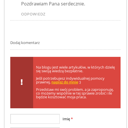
Pozdrawiam Pana serdecznie.
ODPOWIEDZ
Dodaj komentarz
Na blogu jest wiele artykułów, w których dzielę
się swoją wiedzą bezpłatnie.
Jeśli potrzebujesz indywidualnej pomocy
prawnej,
napisz do mnie
:)
Przedstaw mi swój problem, a ja zaproponuję,
co możemy wspólnie w tej sprawie zrobić i ile
będzie kosztować moja praca.
Imię
*