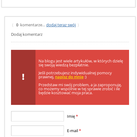
komentarze…
dodaj teraz swój
{
0
}
Dodaj komentarz
Na blogu jest wiele artykułów, w których dzielę
się swoją wiedzą bezpłatnie.
Jeśli potrzebujesz indywidualnej pomocy
prawnej,
napisz do mnie
:)
Przedstaw mi swój problem, a ja zaproponuję,
co możemy wspólnie w tej sprawie zrobić i ile
będzie kosztować moja praca.
Imię
*
E-mail
*