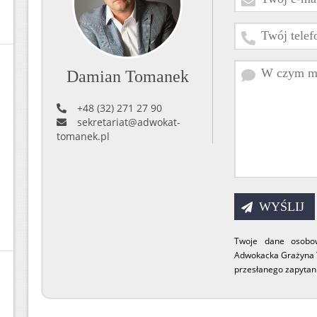
Damian Tomanek
+48 (32) 271 27 90
sekretariat@adwokat-
tomanek.pl
Twoje dane osobow
Adwokacka Grażyna 
przesłanego zapytani