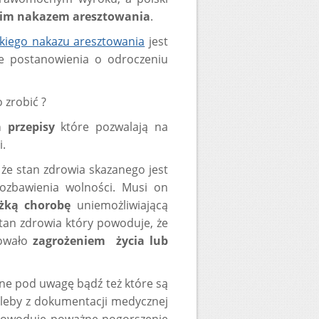
kim nakazem aresztowania
.
kiego nakazu aresztowania
jest
e postanowienia o odroczeniu
 zrobić ?
 przepisy
które pozwalają na
.
że stan zdrowia skazanego jest
pozbawienia wolności. Musi on
ężką chorobę
uniemożliwiającą
stan zdrowia który powoduje, że
kowało
zagrożeniem życia lub
ne pod uwagę bądź też które są
yleby z dokumentacji medycznej