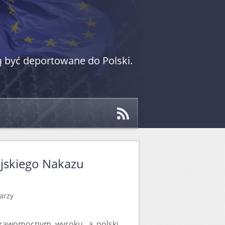
 być deportowane do Polski.
jskiego Nakazu
arzy
o prawomocnym wyroku, a polski