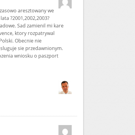
czasowo aresztowany we
 lata ?2001,2002,2003?
sadowe. Sad zamienil mi kare
vence, ktory rozpatrywal
Polski. Obecnie nie
luguje sie przedawnionym.
lozenia wniosku o paszport