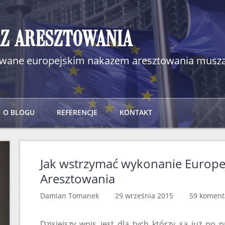
AZ ARESZTOWANIA
kiwane europejskim nakazem aresztowania muszą
O BLOGU
REFERENCJE
KONTAKT
Jak wstrzymać wykonanie Europe
Aresztowania
Damian Tomanek 29 września 2015
59 koment
Dzisiejszy wpis jest dla tych którzy są już p