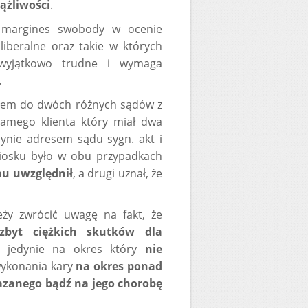
ążliwości
.
i margines swobody w ocenie
liberalne oraz takie w których
 wyjątkowo trudne i wymaga
.
ałem do dwóch różnych sądów z
amego klienta który miał dwa
edynie adresem sądu sygn. akt i
iosku było w obu przypadkach
mu uwzględnił
, a drugi uznał, że
ży zwrócić uwagę na fakt, że
zbyt ciężkich skutków dla
 jedynie na okres który
nie
wykonania kary
na okres ponad
azanego bądź na jego chorobę