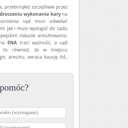
, przebrnąłeś szczęśliwie przez
odroczeniu wykonania kary
na
mocnienia sąd musi odwołać
ym jak i musi wystąpić do sądu
pejskim nakazie aresztowania.
ana
ENA
traci ważność, a sąd
a to również, że w miejscu
o, aresztu, zwraca kaucję itd.,
 pomóc?