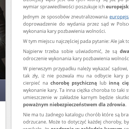
wymiar sprawiedliwości poszukuje ich
europejs
Jednym ze sposobów zneutralizowania
europejs
doprowadzenie do wydania przez sąd w Polsc
wykonania kary pozbawienia wolności.
W tym miejscu najczęściej pada pytanie: Ale jak to
Najpierw trzeba sobie uświadomić, że są
dwa
odroczenie wykonania kary pozbawienia wolności
W pierwszym przypadku należy wykazać sądowi, 
tak zły, iż nie pozwala mu na odbycie kary 
cierpieć na
chorobę psychiczną
lub
inną ci
wykonanie kary. Ta inna ciężka choroba to taki 
umieszczenie w zakładzie karnym będzie skut
poważnym niebezpieczeństwem dla zdrowia
.
Nie ma tu żadnego katalogu chorób które są bra
odrzucane. Może to dotyczyć każdej choroby, b