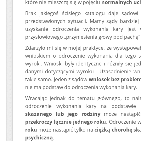
które nie mieszczą się w pojęciu
normalnych uci
Brak jakiegoś ścisłego katalogu daje sądow
przedstawionych sytuacji. Mamy sądy bardziej 
uzyskanie odroczenia wykonania kary jest
przysłowiowego „przyniesienia głowy pod pachą”
Zdarzyło mi się w mojej praktyce, że występow
wnioskiem o odroczenie wykonania dla tego s
wyroki. Wnioski były identyczne i różniły się j
danymi dotyczącymi wyroku. Uzasadnienie wn
takie samo. Jeden z sądów
wniosek bez proble
nie ma podstaw do odroczenia wykonania kary.
Wracając jednak do tematu głównego, to nale
odroczenie wykonania kary na podstawie
skazanego lub jego rodziny
może nastąpić
przekroczy łącznie jednego roku
. Odroczenie 
roku
może nastąpić tylko na
ciężką chorobę sk
psychiczną
.