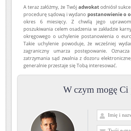
A teraz załóżmy, że Twój
adwokat
odniósł sukces
procedurę sądową i wydano
postanowienie o 
okres 6 miesięcy. Z chwilą jego uprawo
poszukiwania celem osadzenia w zakładzie karn
okręgowego o uchylenie postanowienia o euro
Takie uchylenie powoduje, że wcześniej wyd
zagraniczny umarza postępowanie. Oznacz
zatrzymania sąd zwalnia z dozoru elektroniczneg
generalnie przestaje się Tobą interesować.
W czym mogę Ci