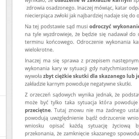
wynikało, że
osadzenie w zakładzie karnym
sp
zdrowia osadzonego. Inaczej mówiąc, katar odp
niecierpiąca zwłoki jak najbardziej nadaje się do
Na tej podstawie sąd musi
odroczyć wykonani
na tyle wyzdrowieje, że będzie się nadawał do 
terminu końcowego. Odroczenie wykonania ka
wielokrotne.
Inaczej ma się sprawa z przepisem następnym
wykonania kary w sytuacji gdy natychmiastowe
wywoła
zbyt ciężkie skutki dla skazanego lub j
zakładzie karnym powoduje negatywne skutki.
Z orzeczeń sądowych wynika jednak, że podst
może być tylko taka sytuacja która powoduj
przeciętne
. Tutaj znowu nie ma żadnego ustal
powodują uwzględnienie bądź odrzucenie wnio
wniosku opisać każdą sytuację życiową 
przekonania, że zamknięcie skazanego spowoduje