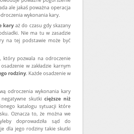
owoduje poważne pogorszenie
ada ale jakaś poważna operacja
 odroczenia wykonania kary.
e kary
aż do czasu gdy skazany
odsiadki. Nie ma tu w zasadzie
ry na tej podstawie może być
, który pozwala na odroczenie
 osadzenie w zakładzie karnym
ego rodziny
. Każde osadzenie w
awą odroczenia wykonania kary
e negatywne skutki
cięższe niż
onego katalogu sytuacji które
sku. Oznacza to, że można we
byleby doprowadziła sąd do
 dla jego rodziny takie skutki