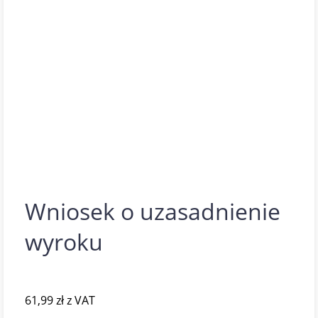
Wniosek o uzasadnienie
wyroku
61,99
zł
z VAT